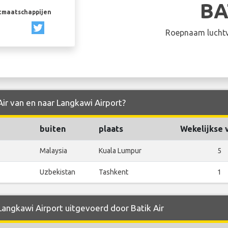
BA
rtmaatschappijen
Roepnaam luchtv
Air van en naar Langkawi Airport?
buiten
plaats
Wekelijkse 
Malaysia
Kuala Lumpur
5
Uzbekistan
Tashkent
1
Langkawi Airport uitgevoerd door Batik Air