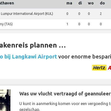
hthaven
ma
di
wo
do
 Lumpur International Airport (KUL)
0
0
0
2
ny (TAS)
1
0
0
0
zakenreis plannen …
o bij Langkawi Airport
voor enorme bespar
Was uw vlucht vertraagd of geannuleer
U kunt in aanmerking komen voor een vergoeding t
gezelschap.