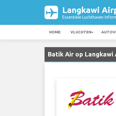
Langkawi Air
Essentiële Luchthaven Infor
HOME
VLUCHTEN
AUTOV
Batik Air op Langkawi 