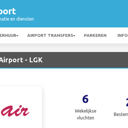
port
matie en diensten
ERHUUR
AIRPORT TRANSFERS
PARKEREN
INFO
Airport - LGK
6
Wekelijkse
Beste
vluchten