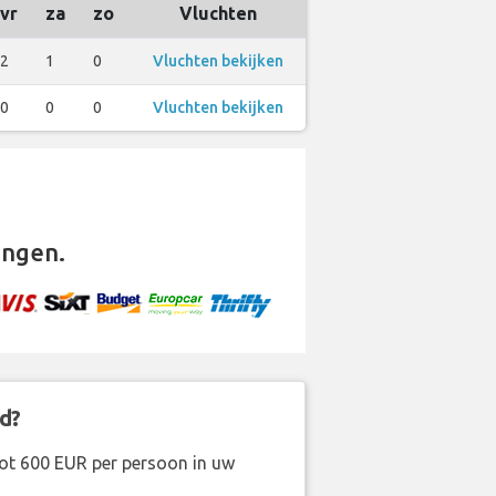
vr
za
zo
Vluchten
2
1
0
Vluchten bekijken
0
0
0
Vluchten bekijken
ingen.
d?
ot 600 EUR per persoon in uw