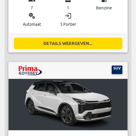
7
1
Benzine
miscellaneous_services
login
Automaat
5 Portier
DETAILS WEERGEVEN...
SUV