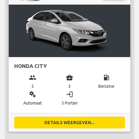
HONDA CITY
group
business_center
local_gas_station
5
3
Benzine
miscellaneous_services
login
Automaat
5 Portier
DETAILS WEERGEVEN...