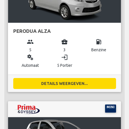
PERODUA ALZA
group
business_center
local_gas_station
5
3
Benzine
miscellaneous_services
login
Automaat
5 Portier
DETAILS WEERGEVEN...
MINI