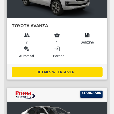
TOYOTA AVANZA
group
business_center
local_gas_station
7
1
Benzine
miscellaneous_services
login
Automaat
5 Portier
DETAILS WEERGEVEN...
STANDAARD