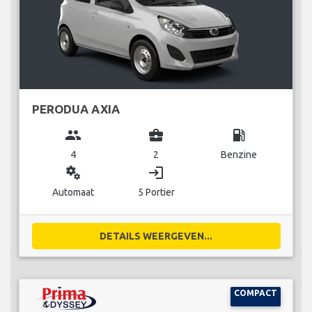
PERODUA AXIA
group
business_center
local_gas_station
4
2
Benzine
miscellaneous_services
login
Automaat
5 Portier
DETAILS WEERGEVEN...
COMPACT