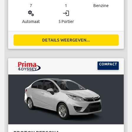
7
1
Benzine
miscellaneous_services
login
Automaat
5 Portier
DETAILS WEERGEVEN...
COMPACT