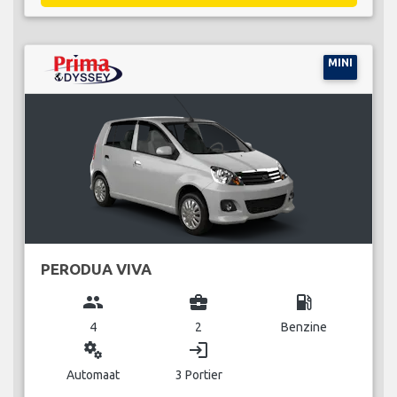
MINI
PERODUA VIVA
group
business_center
local_gas_station
4
2
Benzine
miscellaneous_services
login
Automaat
3 Portier