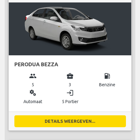
PERODUA BEZZA
group
business_center
local_gas_station
5
3
Benzine
miscellaneous_services
login
Automaat
5 Portier
DETAILS WEERGEVEN...