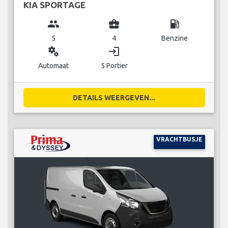
KIA SPORTAGE
group
business_center
local_gas_station
5
4
Benzine
miscellaneous_services
login
Automaat
5 Portier
DETAILS WEERGEVEN...
VRACHTBUSJE