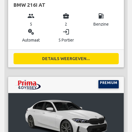
BMW 216I AT
group
business_center
local_gas_station
5
2
Benzine
miscellaneous_services
login
Automaat
5 Portier
DETAILS WEERGEVEN...
PREMIUM