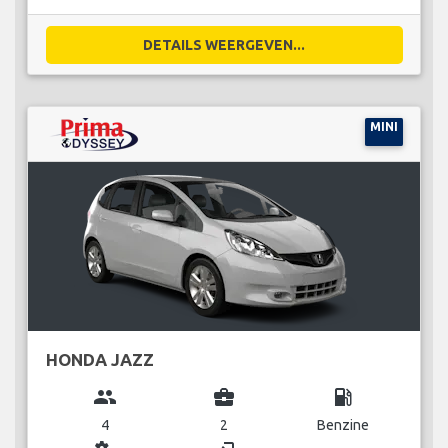
DETAILS WEERGEVEN...
MINI
HONDA JAZZ
group
business_center
local_gas_station
4
2
Benzine