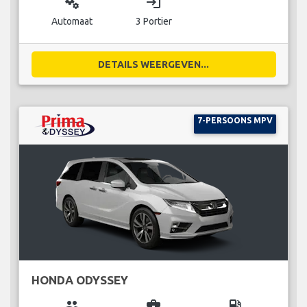
miscellaneous_services
login
Automaat
3 Portier
DETAILS WEERGEVEN...
7-PERSOONS MPV
HONDA ODYSSEY
group
business_center
local_gas_station