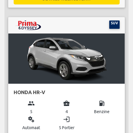
SUV
HONDA HR-V
group
business_center
local_gas_station
5
4
Benzine
miscellaneous_services
login
Automaat
5 Portier