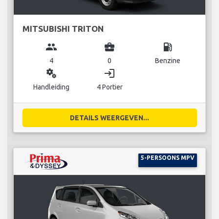
MITSUBISHI TRITON
group
business_center
local_gas_station
4
0
Benzine
miscellaneous_services
login
Handleiding
4 Portier
DETAILS WEERGEVEN...
5-PERSOONS MPV