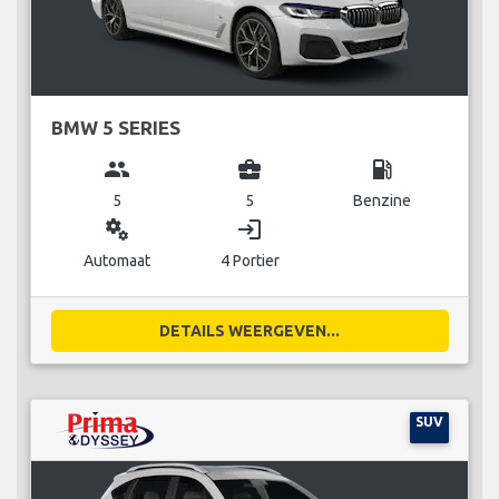
BMW 5 SERIES
group
business_center
local_gas_station
5
5
Benzine
miscellaneous_services
login
Automaat
4 Portier
DETAILS WEERGEVEN...
SUV