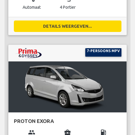
Automaat
4 Portier
DETAILS WEERGEVEN...
7-PERSOONS MPV
PROTON EXORA
group
business_center
local_gas_station