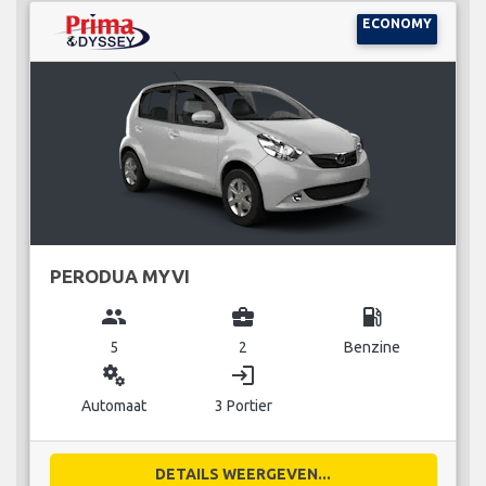
ECONOMY
PERODUA MYVI
group
business_center
local_gas_station
5
2
Benzine
miscellaneous_services
login
Automaat
3 Portier
DETAILS WEERGEVEN...