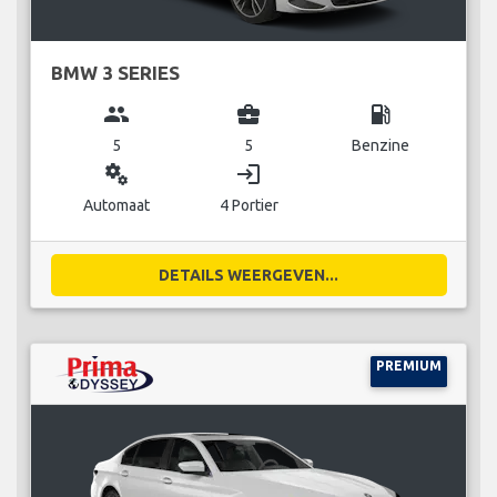
BMW 3 SERIES
group
business_center
local_gas_station
5
5
Benzine
miscellaneous_services
login
Automaat
4 Portier
DETAILS WEERGEVEN...
PREMIUM