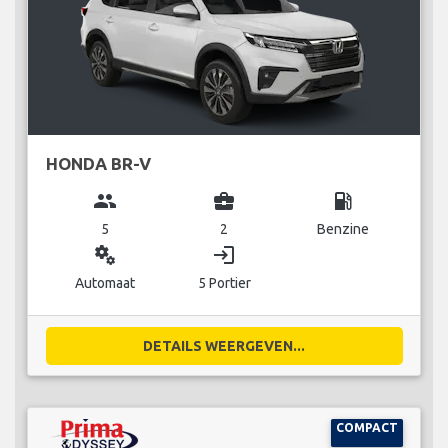
HONDA BR-V
group
business_center
local_gas_station
5
2
Benzine
miscellaneous_services
login
Automaat
5 Portier
DETAILS WEERGEVEN...
COMPACT