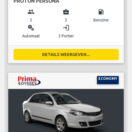
PROTON PERSONA
group
business_center
local_gas_station
5
3
Benzine
miscellaneous_services
login
Automaat
3 Portier
DETAILS WEERGEVEN...
ECONOMY