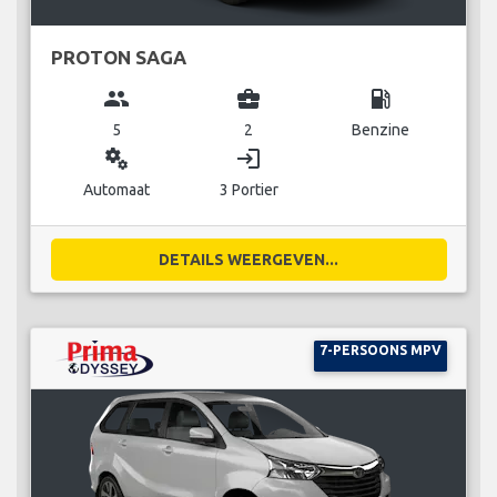
PROTON SAGA
group
business_center
local_gas_station
5
2
Benzine
miscellaneous_services
login
Automaat
3 Portier
DETAILS WEERGEVEN...
7-PERSOONS MPV