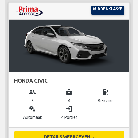
MIDDENKLASSE
HONDA CIVIC
group
business_center
local_gas_station
5
4
Benzine
miscellaneous_services
login
Automaat
4 Portier
DETAILS WEERGEVEN...