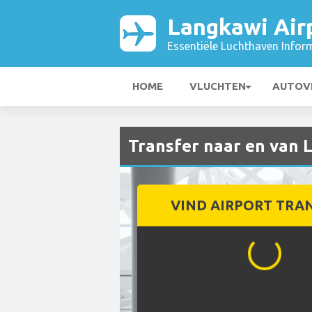
Langkawi Air
Essentiële Luchthaven Infor
HOME
VLUCHTEN
AUTOV
Transfer naar en van 
VIND AIRPORT TRA
...