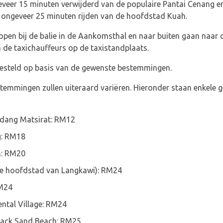
veer 15 minuten verwijderd van de populaire Pantai Cenang en
p ongeveer 25 minuten rijden van de hoofdstad Kuah.
open bij de balie in de Aankomsthal en naar buiten gaan naar
de taxichauffeurs op de taxistandplaats.
esteld op basis van de gewenste bestemmingen.
stemmingen zullen uiteraard variëren. Hieronder staan enkele 
adang Matsirat: RM12
g: RM18
h: RM20
e hoofdstad van Langkawi): RM24
RM24
ental Village: RM24
lack Sand Beach: RM25