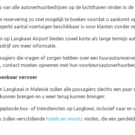
s van alle autoverhuurbedrijven op de luchthaven vinden in d
 reservering zo snel mogelijk te boeken voordat u aankomt op
eperkt aantal voertuigen beschikbaar is voor klanten zonder re
n op Langkawi Airport bieden zowel korte als lange termijn au
drijf om meer informatie.
sagiers die vragen of zorgen hebben over een huurautoreserveri
t, contact moeten opnemen met hun voorkeursautoverhuurbedrij
penbaar vervoer
n Langkawi in Maleisië zullen alle passagiers slechts een paa
kunnen brengen en u weer terug kunnen brengen:
geplande bus- of treindiensten op Langkawi, inclusief naar en 
 zullen verschillende
hotels en resorts
vinden, die een pendel