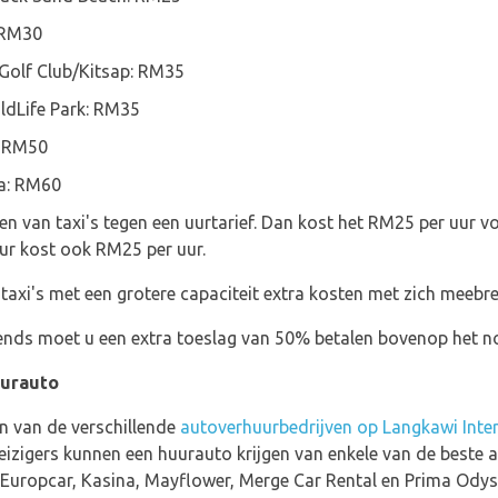
 RM30
Golf Club/Kitsap: RM35
ildLife Park: RM35
: RM50
ea: RM60
n van taxi's tegen een uurtarief. Dan kost het RM25 per uur vo
ur kost ook RM25 per uur.
taxi's met een grotere capaciteit extra kosten met zich meebr
tends moet u een extra toeslag van 50% betalen bovenop het no
uurauto
een van de verschillende
autoverhuurbedrijven op Langkawi Inter
eizigers kunnen een huurauto krijgen van enkele van de beste
 Europcar, Kasina, Mayflower, Merge Car Rental en Prima Odys