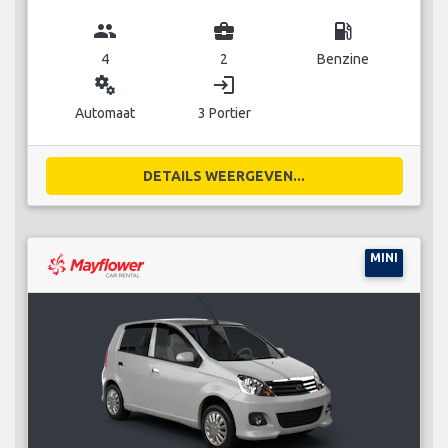
group
business_center
local_gas_station
4
2
Benzine
miscellaneous_services
login
Automaat
3 Portier
DETAILS WEERGEVEN...
MINI