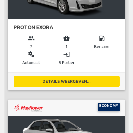
PROTON EXORA
group
business_center
local_gas_station
7
1
Benzine
miscellaneous_services
login
Automaat
5 Portier
DETAILS WEERGEVEN...
ECONOMY