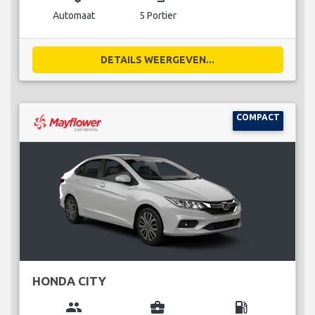
Automaat
5 Portier
DETAILS WEERGEVEN...
COMPACT
HONDA CITY
group
business_center
local_gas_station