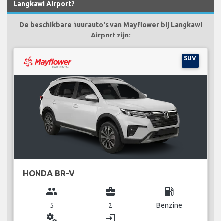
Langkawi Airport?
De beschikbare huurauto's van Mayflower bij Langkawi
Airport zijn:
SUV
HONDA BR-V
group
business_center
local_gas_station
5
2
Benzine
miscellaneous_services
login