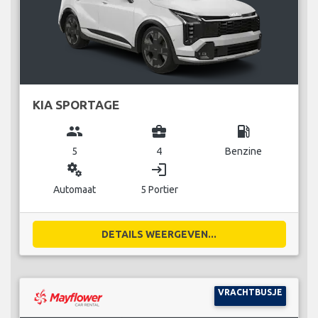
KIA SPORTAGE
group
business_center
local_gas_station
5
4
Benzine
miscellaneous_services
login
Automaat
5 Portier
DETAILS WEERGEVEN...
VRACHTBUSJE