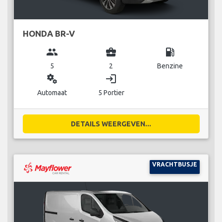
HONDA BR-V
group
business_center
local_gas_station
5
2
Benzine
miscellaneous_services
login
Automaat
5 Portier
DETAILS WEERGEVEN...
VRACHTBUSJE