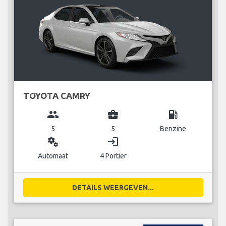
TOYOTA CAMRY
group
business_center
local_gas_station
5
5
Benzine
miscellaneous_services
login
Automaat
4 Portier
DETAILS WEERGEVEN...