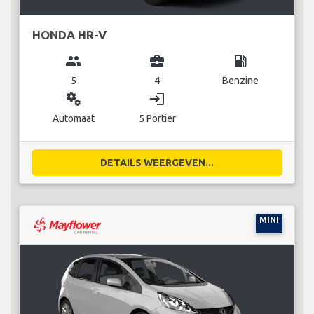
HONDA HR-V
group
business_center
local_gas_station
5
4
Benzine
miscellaneous_services
login
Automaat
5 Portier
DETAILS WEERGEVEN...
MINI