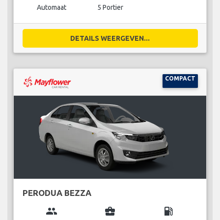
Automaat
5 Portier
DETAILS WEERGEVEN...
COMPACT
PERODUA BEZZA
group
business_center
local_gas_station