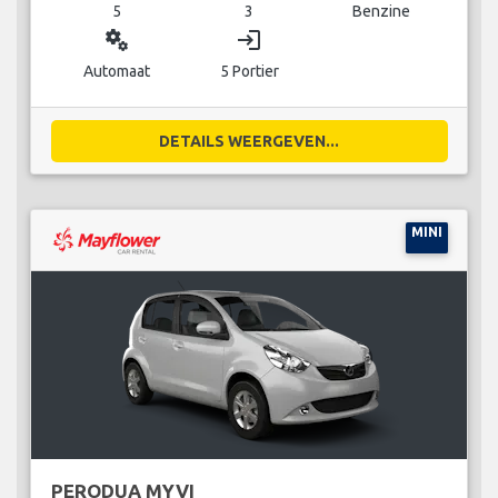
5
3
Benzine
miscellaneous_services
login
Automaat
5 Portier
DETAILS WEERGEVEN...
MINI
PERODUA MYVI