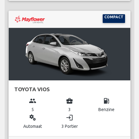
COMPACT
TOYOTA VIOS
group
business_center
local_gas_station
5
3
Benzine
miscellaneous_services
login
Automaat
3 Portier