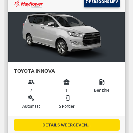
7-PERSOONS MPV
TOYOTA INNOVA
group
business_center
local_gas_station
7
1
Benzine
miscellaneous_services
login
Automaat
5 Portier
DETAILS WEERGEVEN...