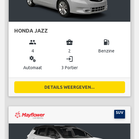
HONDA JAZZ
group
business_center
local_gas_station
4
2
Benzine
miscellaneous_services
login
Automaat
3 Portier
DETAILS WEERGEVEN...
SUV