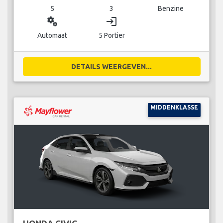
5
3
Benzine
miscellaneous_services
login
Automaat
5 Portier
DETAILS WEERGEVEN...
MIDDENKLASSE