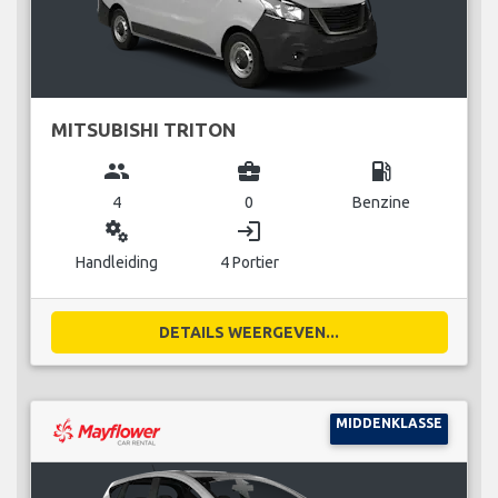
MITSUBISHI TRITON
group
business_center
local_gas_station
4
0
Benzine
miscellaneous_services
login
Handleiding
4 Portier
DETAILS WEERGEVEN...
MIDDENKLASSE