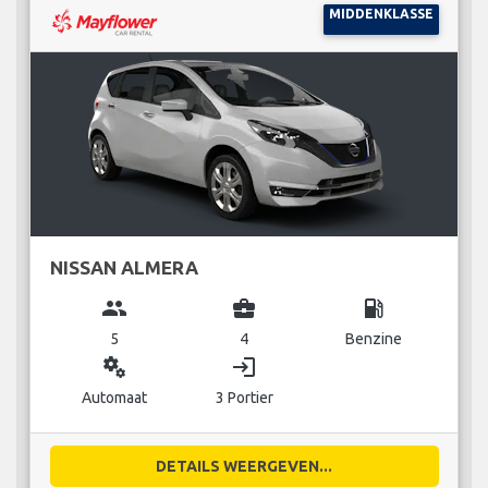
MIDDENKLASSE
NISSAN ALMERA
group
business_center
local_gas_station
5
4
Benzine
miscellaneous_services
login
Automaat
3 Portier
DETAILS WEERGEVEN...