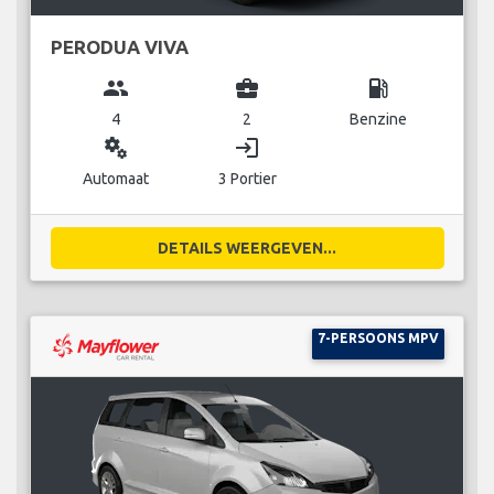
PERODUA VIVA
group
business_center
local_gas_station
4
2
Benzine
miscellaneous_services
login
Automaat
3 Portier
DETAILS WEERGEVEN...
7-PERSOONS MPV