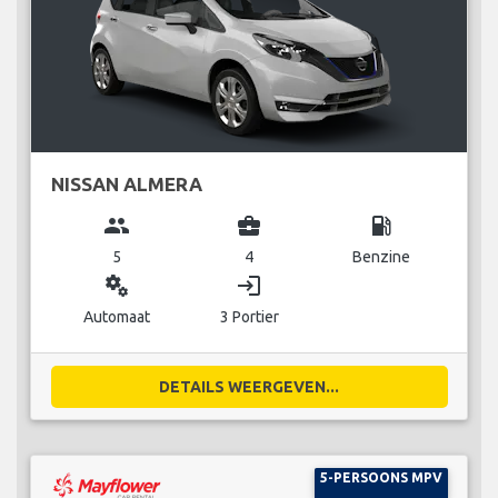
NISSAN ALMERA
group
business_center
local_gas_station
5
4
Benzine
miscellaneous_services
login
Automaat
3 Portier
DETAILS WEERGEVEN...
5-PERSOONS MPV