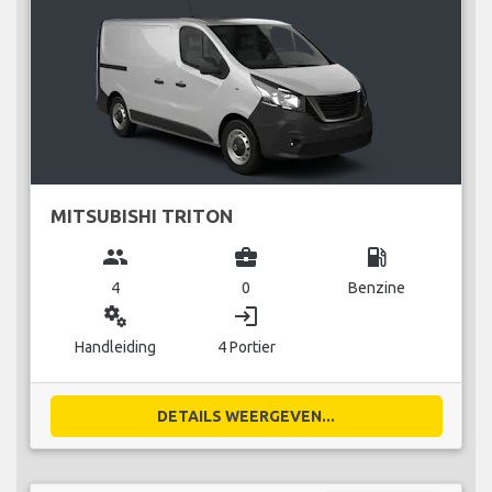
MITSUBISHI TRITON
group
business_center
local_gas_station
4
0
Benzine
miscellaneous_services
login
Handleiding
4 Portier
DETAILS WEERGEVEN...