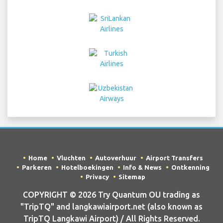
Home
Vluchten
Autoverhuur
Airport Transfers
Parkeren
Hotelboekingen
Info & News
Ontkenning
Privacy
Sitemap
COPYRIGHT © 2026 Try Quantum OU trading as
"TripTQ" and langkawiairport.net (also known as
TripTQ Langkawi Airport) / All Rights Reserved.