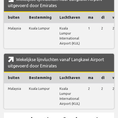
uitgevoerd door Emirates
buiten
Bestemming
Luchthaven
ma
di
wo
Malaysia
Kuala Lumpur
Kuala
1
2
2
Lumpur
International
Airport (KUL)
Wekelijkse lijnvluchten vanaf Langkawi Airport
uitgevoerd door Emirates
buiten
Bestemming
Luchthaven
ma
di
wo
Malaysia
Kuala Lumpur
Kuala
2
2
2
Lumpur
International
Airport (KUL)