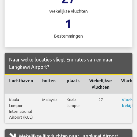
Wekelijkse vluchten
1
Bestemmingen
Naar welke locaties vliegt Emirates van en naar
Langkawi Airport?
Luchthaven
buiten
plaats
Wekelijkse
Vlucht
vluchten
Kuala
Malaysia
Kuala
27
Vluchte
Lumpur
Lumpur
bekijke
International
Airport (KUL)
Wekelijkse lijnvluchten naar Langkawi Airport