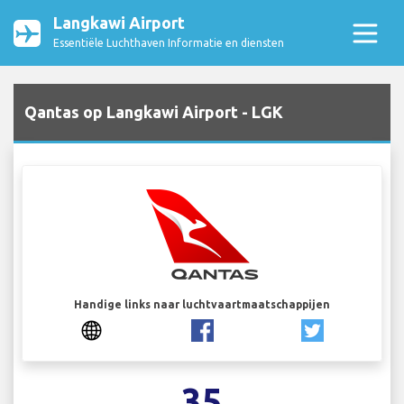
Langkawi Airport
Essentiële Luchthaven Informatie en diensten
Qantas op Langkawi Airport - LGK
Handige links naar luchtvaartmaatschappijen
35