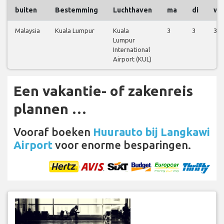
buiten
Bestemming
Luchthaven
ma
di
wo
Malaysia
Kuala Lumpur
Kuala
3
3
3
Lumpur
International
Airport (KUL)
Een vakantie- of zakenreis
plannen …
Vooraf boeken
Huurauto bij Langkawi
Airport
voor enorme besparingen.