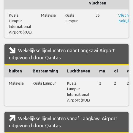
vluchten
Kuala
Malaysia
Kuala
35
Vluchte
Lumpur
Lumpur
bekijke
International
Airport (KUL)
Wekelijkse lijnvluchten naar Langkawi Airport
uitgevoerd door Qantas
buiten
Bestemming
Luchthaven
ma
di
wo
Malaysia
Kuala Lumpur
Kuala
2
2
2
Lumpur
International
Airport (KUL)
Wekelijkse lijnvluchten vanaf Langkawi Airport
uitgevoerd door Qantas