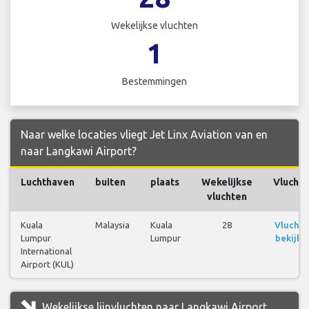
Wekelijkse vluchten
1
Bestemmingen
Naar welke locaties vliegt Jet Linx Aviation van en
naar Langkawi Airport?
Luchthaven
buiten
plaats
Wekelijkse
Vlucht
vluchten
Kuala
Malaysia
Kuala
28
Vluchte
Lumpur
Lumpur
bekijke
International
Airport (KUL)
Wekelijkse lijnvluchten naar Langkawi Airport