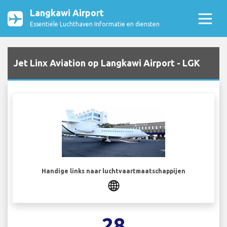
Langkawi Airport
Essentiële Luchthaven Informatie en diensten
Jet Linx Aviation op Langkawi Airport - LGK
Handige links naar luchtvaartmaatschappijen
28