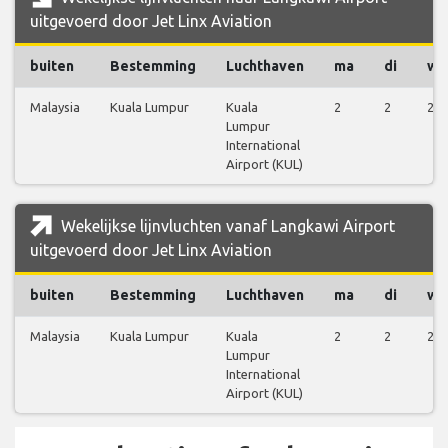
uitgevoerd door Jet Linx Aviation
buiten
Bestemming
Luchthaven
ma
di
wo
Malaysia
Kuala Lumpur
Kuala
2
2
2
Lumpur
International
Airport (KUL)
Wekelijkse lijnvluchten vanaf Langkawi Airport
uitgevoerd door Jet Linx Aviation
buiten
Bestemming
Luchthaven
ma
di
wo
Malaysia
Kuala Lumpur
Kuala
2
2
2
Lumpur
International
Airport (KUL)