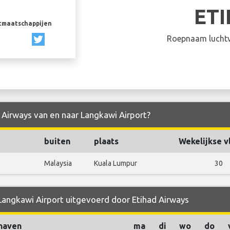
ET
rtmaatschappijen
Roepnaam luchtv
d Airways van en naar Langkawi Airport?
buiten
plaats
Wekelijkse v
Malaysia
Kuala Lumpur
30
 Langkawi Airport uitgevoerd door Etihad Airways
haven
ma
di
wo
do