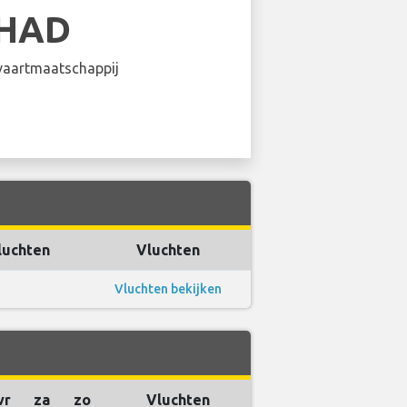
IHAD
aartmaatschappij
luchten
Vluchten
Vluchten bekijken
vr
za
zo
Vluchten