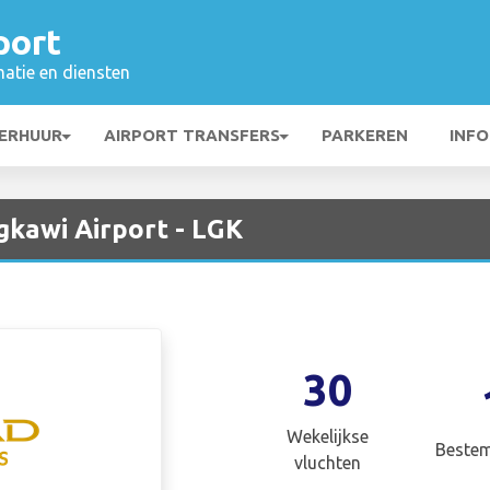
port
matie en diensten
ERHUUR
AIRPORT TRANSFERS
PARKEREN
INFO
gkawi Airport - LGK
30
Wekelijkse
Beste
vluchten