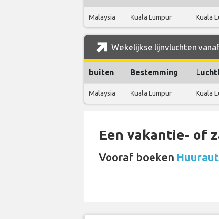
Malaysia
Kuala Lumpur
Kuala L
Wekelijkse lijnvluchten vana
buiten
Bestemming
Lucht
Malaysia
Kuala Lumpur
Kuala L
Een vakantie- of 
Vooraf boeken
Huuraut