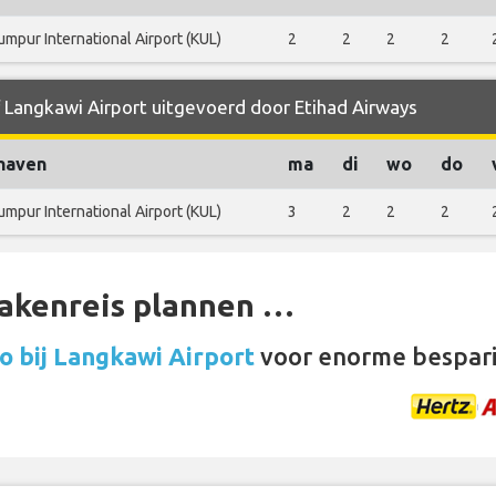
umpur International Airport (KUL)
2
2
2
2
f Langkawi Airport uitgevoerd door Etihad Airways
haven
ma
di
wo
do
umpur International Airport (KUL)
3
2
2
2
zakenreis plannen …
o bij Langkawi Airport
voor enorme bespar