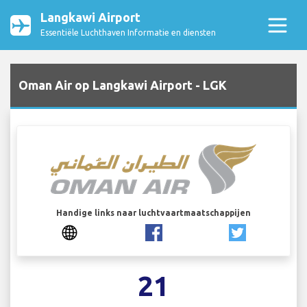
Langkawi Airport
Essentiële Luchthaven Informatie en diensten
Oman Air op Langkawi Airport - LGK
Handige links naar luchtvaartmaatschappijen
21