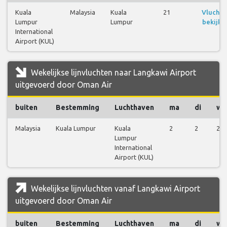
Kuala
Malaysia
Kuala
21
Vluchte
Lumpur
Lumpur
bekijke
International
Airport (KUL)
Wekelijkse lijnvluchten naar Langkawi Airport
uitgevoerd door Oman Air
buiten
Bestemming
Luchthaven
ma
di
wo
Malaysia
Kuala Lumpur
Kuala
2
2
2
Lumpur
International
Airport (KUL)
Wekelijkse lijnvluchten vanaf Langkawi Airport
uitgevoerd door Oman Air
buiten
Bestemming
Luchthaven
ma
di
wo