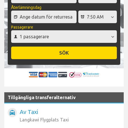
Återlämningsdag
Passagerare
SÖK
Tillgängliga transferalternativ
Av Taxi
local_taxi
Langkawi Flygplats Taxi