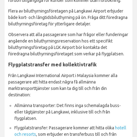
fordon tillgängliga för kunder som kommer utan förbokning.
Flera av biluthyrningsföretagen på Langkawi Airport erbjuder
både kort- och långtidsbiluthyrning på ön. Fråga ditt föredragna
biluthyrningsföretag för ytterligare detaljer.
Observera att alla passagerare som har frågor eller funderingar
angående en biluthyrningsreservation hos ett specifikt
biluthyrningsföretag på LGK Airport bör kontakta det
föredragna biluthyrningsföretaget som verkar på flygplatsen.
Flygplatstransfer med kollektivtrafik
Från Langkawi International Airport i Malaysia kommer alla
passagerare att hitta endast några få allmänna
marktransporttjänster som kan ta dig till och från din
destination:
Allmänna transporter: Det finns inga schemalagda buss-
eller tågtjänster på Langkawi, inklusive till och från
flygplatsen.
Flygplatstransfer: Passagerare kommer att hitta olika
hotell
och resorts
, som erbjuder en transferbuss till och från