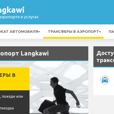
ngkawi
эропорте и услугах
ОКАТ АВТОМОБИЛЯ
ТРАНСФЕРЫ В АЭРОПОРТ
ПА
Досту
ропорт Langkawi
транс
ЕРЫ В
local_taxi
, поезде или
 поездка