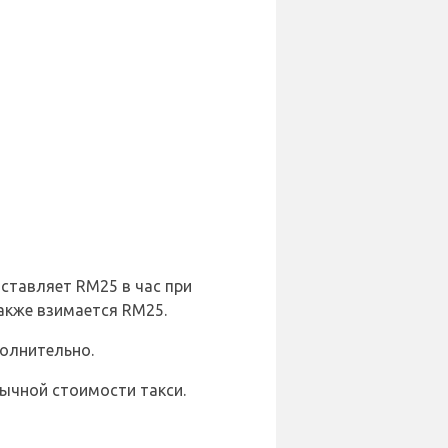
ставляет RM25 в час при
акже взимается RM25.
полнительно.
бычной стоимости такси.