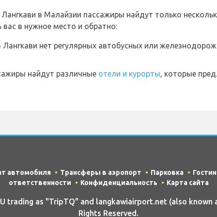
Лангкави в Малайзии пассажиры найдут только несколь
 вас в нужное место и обратно:
 Лангкави нет регулярных автобусных или железнодорож
ссажиры найдут различные
отели и курорты
, которые пред
ат автомобиля
Трансферы в аэропорт
Парковка
Гости
ответственности
Конфиденциальность
Карта сайта
rading as "TripTQ" and langkawiairport.net (also known 
Rights Reserved.