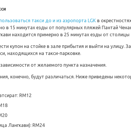
кси
пользоваться такси до и из аэропорта LGK
в окрестностях
но в 15 минутах езды от популярных пляжей Пантай Ченанг
ави находится примерно в 25 минутах езды от столицы 
ти купон на стойке в зале прибытия и выйти на улицу. 
си, находящихся на такси-парковке.
зависимости от желаемого пункта назначения.
ия, конечно, будут различаться. Ниже приведены некот
атсират: RM12
RM18
M20
ица Лангкави): RM24