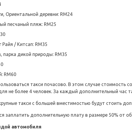
4
и, Ориентальной деревни: RM24
ный песчаный пляж: RM25
M30
 Райя / Китсап: RM35
, парка дикой природы: RM35
50
й: RM60
ользоваться такси почасово. В этом случае стоимость со
для не более 4 человек. За каждый дополнительный час т
крупные такси с большей вместимостью будут стоить до
ется заплатить дополнительную плату в размере 50% от о
ендой автомобиля