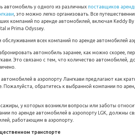
ть автомобиль у одного из различных
поставщиков аренд
нгкави
, это можно легко организовать. Все путешественн
их компаний по аренде автомобилей, включая Keddy By Eur
tal и Prima Odyssey.
 обслуживания всех компаний по аренде автомобилей аэ
абронировать автомобиль заранее, как можно скорее, пе
ви. Это связано с тем, что количество автомобилей, д
ничено.
 автомобилей в аэропорту Лангкави предлагают как крат
е. Пожалуйста, обратитесь к выбранной компании по аре
ассажиры, у которых возникли вопросы или заботы относ
ании по аренде автомобилей в аэропорту LGK, должны с
илей, работающим в аэропорту.
бщественном транспорте