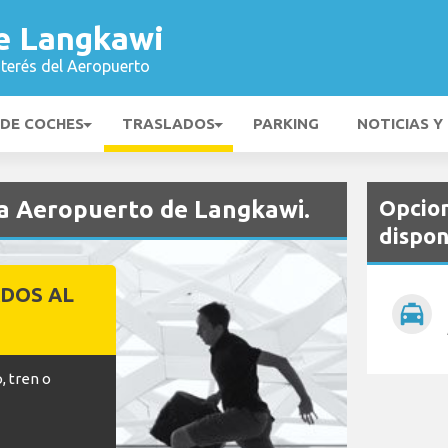
e Langkawi
nterés del Aeropuerto
 DE COCHES
TRASLADOS
PARKING
NOTICIAS Y
Opcion
ia Aeropuerto de Langkawi.
dispon
DOS AL
local_taxi
O
, tren o