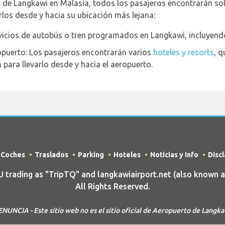
 de Langkawi en Malasia, todos los pasajeros encontrarán sol
rlos desde y hacia su ubicación más lejana:
vicios de autobús o tren programados en Langkawi, incluyendo
opuerto: Los pasajeros encontrarán varios
hoteles y resorts
, q
 para llevarlo desde y hacia el aeropuerto.
e Coches
Traslados
Parking
Hoteles
Noticias y Info
Disc
rading as "TripTQ" and langkawiairport.net (also known a
All Rights Reserved.
NUNCIA - Este sitio web no es el sitio oficial de Aeropuerto de Langk