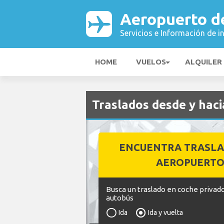
Aeropuerto d
Servicios e Información de i
HOME
VUELOS
ALQUILER
Traslados desde y hac
ENCUENTRA TRASLA
AEROPUERT
Busca un traslado en coche privado
autobús
Ida
Ida y vuelta