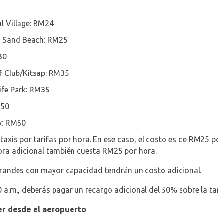
4
al Village: RM24
k Sand Beach: RM25
30
f Club/Kitsap: RM35
ife Park: RM35
M50
y: RM60
taxis por tarifas por hora. En ese caso, el costo es de RM25 
ora adicional también cuesta RM25 por hora.
grandes con mayor capacidad tendrán un costo adicional.
0 a.m., deberás pagar un recargo adicional del 50% sobre la tar
ler desde el aeropuerto